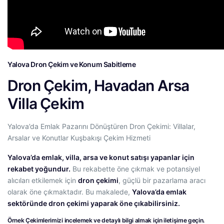
Yalova Dron Çekim ve Konum Sabitleme
Dron Çekim, Havadan Arsa
Villa Çekim
Yalova’da Emlak Pazarını Dönüştüren Dron Çekimi: Villalar,
Arsalar ve Konutlar Kuşbakışı Çekim Hizmeti
Yalova’da emlak, villa, arsa ve konut satışı yapanlar için
rekabet yoğundur.
Bu rekabette öne çıkmak ve potansiyel
alıcıları etkilemek için
dron çekimi
, güçlü bir pazarlama aracı
olarak öne çıkmaktadır. Bu makalede,
Yalova’da emlak
sektöründe dron çekimi
yaparak öne çıkabilirsiniz.
Örnek Çekimlerimizi incelemek ve detaylı bilgi almak için iletişime geçin.