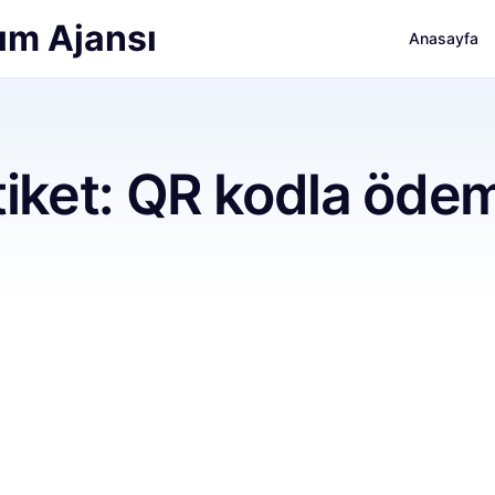
ım Ajansı
Anasayfa
tiket:
QR kodla öde