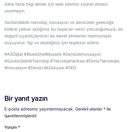
daha fazla bilgi almak için web sitemizi ziyaret etmeyi
unutmayın.
Sürdürülebilir teknoloji, inovasyon ve denizdeki geleceğe
birlikte yelken açtığımız bu heyecan verici yolculuğumuza, siz
değerli ziyaretçilerimizi de davet etmekten memnuniyet
duyuyoruz. İlgi ve desteğiniz için teşekkür ederiz.
#A3Dijital #BlueeShellMussels #Denizdeİnovasyon
#SürdürülebilirTeknoloji #TeknolojiHarikası #DenizTeknolojisi
#Inovasyon #DenizcilikDünyası #SEO
Bir yanıt yazın
E-posta adresiniz yayınlanmayacak.
Gerekli alanlar
*
ile
işaretlenmişlerdir
Yorum
*