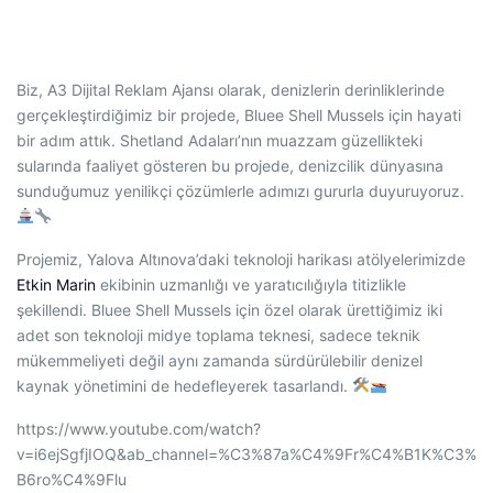
Biz, A3 Dijital Reklam Ajansı olarak, denizlerin derinliklerinde
gerçekleştirdiğimiz bir projede, Bluee Shell Mussels için hayati
bir adım attık. Shetland Adaları’nın muazzam güzellikteki
sularında faaliyet gösteren bu projede, denizcilik dünyasına
sunduğumuz yenilikçi çözümlerle adımızı gururla duyuruyoruz.
Projemiz, Yalova Altınova’daki teknoloji harikası atölyelerimizde
Etkin Marin
ekibinin uzmanlığı ve yaratıcılığıyla titizlikle
şekillendi. Bluee Shell Mussels için özel olarak ürettiğimiz iki
adet son teknoloji midye toplama teknesi, sadece teknik
mükemmeliyeti değil aynı zamanda sürdürülebilir denizel
kaynak yönetimini de hedefleyerek tasarlandı.
https://www.youtube.com/watch?
v=i6ejSgfjIOQ&ab_channel=%C3%87a%C4%9Fr%C4%B1K%C3%
B6ro%C4%9Flu