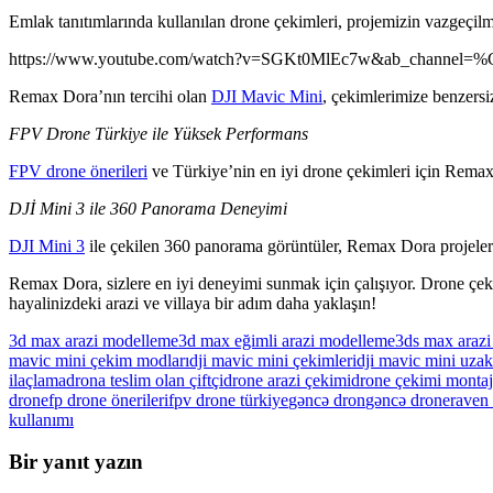
Emlak tanıtımlarında kullanılan drone çekimleri, projemizin vazgeçilm
https://www.youtube.com/watch?v=SGKt0MlEc7w&ab_chan
Remax Dora’nın tercihi olan
DJI Mavic Mini
, çekimlerimize benzersiz
FPV Drone Türkiye ile Yüksek Performans
FPV drone önerileri
ve Türkiye’nin en iyi drone çekimleri için Remax D
DJİ Mini 3 ile 360 Panorama Deneyimi
DJI Mini 3
ile çekilen 360 panorama görüntüler, Remax Dora projeler
Remax Dora, sizlere en iyi deneyimi sunmak için çalışıyor. Drone çeki
hayalinizdeki arazi ve villaya bir adım daha yaklaşın!
3d max arazi modelleme
3d max eğimli arazi modelleme
3ds max araz
mavic mini çekim modları
dji mavic mini çekimleri
dji mavic mini uzakl
ilaçlama
drona teslim olan çiftçi
drone arazi çekimi
drone çekimi montaj
drone
fp drone önerileri
fpv drone türkiye
gəncə dron
gəncə drone
raven 
kullanımı
Bir yanıt yazın