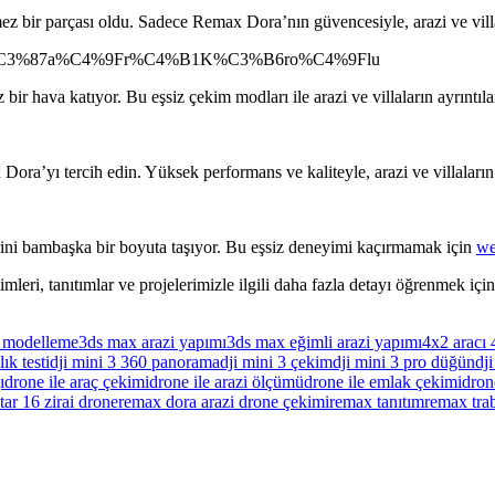
ez bir parçası oldu. Sadece Remax Dora’nın güvencesiyle, arazi ve villa
nel=%C3%87a%C4%9Fr%C4%B1K%C3%B6ro%C4%9Flu
 bir hava katıyor. Bu eşsiz çekim modları ile arazi ve villaların ayrıntıl
ora’yı tercih edin. Yüksek performans ve kaliteyle, arazi ve villaların 
ini bambaşka bir boyuta taşıyor. Bu eşsiz deneyimi kaçırmamak için
we
mleri, tanıtımlar ve projelerimizle ilgili daha fazla detayı öğrenmek iç
i modelleme
3ds max arazi yapımı
3ds max eğimli arazi yapımı
4x2 aracı
ık testi
dji mini 3 360 panorama
dji mini 3 çekim
dji mini 3 pro düğün
dj
ı
drone ile araç çekimi
drone ile arazi ölçümü
drone ile emlak çekimi
drone
tar 16 zirai drone
remax dora arazi drone çekimi
remax tanıtım
remax tra