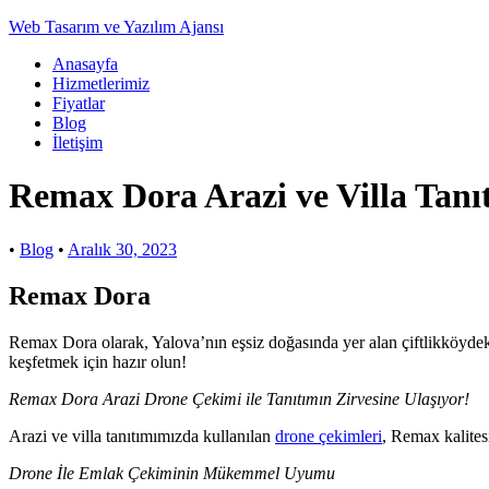
Web Tasarım ve Yazılım Ajansı
Anasayfa
Hizmetlerimiz
Fiyatlar
Blog
İletişim
Remax Dora Arazi ve Villa Tanıt
•
Blog
•
Aralık 30, 2023
Remax Dora
Remax Dora olarak, Yalova’nın eşsiz doğasında yer alan çiftlikköydeki 
keşfetmek için hazır olun!
Remax Dora Arazi Drone Çekimi ile Tanıtımın Zirvesine Ulaşıyor!
Arazi ve villa tanıtımımızda kullanılan
drone çekimleri
, Remax kalites
Drone İle Emlak Çekiminin Mükemmel Uyumu