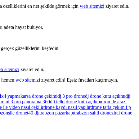
 özelliklerini en net şekilde görmek için
web sitemizi
ziyaret edin.
arı adeta hayat buluyor.
gerçek güzelliklerini keşfedin.
b sitemizi
ziyaret edin.
in hemen
web sitemizi
ziyaret edin! Eşsiz fırsatları kaçırmayın,
 4x4 yapmak
arsa drone çekimi
dj 3 pro drone
dj drone kutu açılımı
dji
i mini 3 pro panorama 360
dji tello drone kutu açılımı
dron ile arazi
 ile video nasıl çekilir
drone kaydı nasıl yapılır
drone tarla çekimi
f p
bzon
şile drone
t40 djı
trabzon pazarkapı
trabzon sahil drone
zirai drone