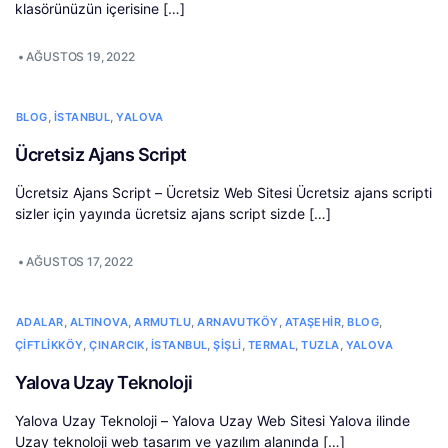
klasörünüzün içerisine […]
•
AĞUSTOS 19, 2022
,
,
BLOG
İSTANBUL
YALOVA
Ücretsiz Ajans Script
Ücretsiz Ajans Script – Ücretsiz Web Sitesi Ücretsiz ajans scripti
sizler için yayında ücretsiz ajans script sizde […]
•
AĞUSTOS 17, 2022
,
,
,
,
,
,
ADALAR
ALTINOVA
ARMUTLU
ARNAVUTKÖY
ATAŞEHIR
BLOG
,
,
,
,
,
,
ÇIFTLIKKÖY
ÇINARCIK
İSTANBUL
ŞIŞLI
TERMAL
TUZLA
YALOVA
Yalova Uzay Teknoloji
Yalova Uzay Teknoloji – Yalova Uzay Web Sitesi Yalova ilinde
Uzay teknoloji web tasarım ve yazılım alanında […]