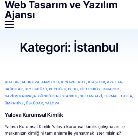
Web Tasarım ve Yazılım
Ajansı
Kategori:
İstanbul
,
,
,
,
,
,
ADALAR
ALTINOVA
ARMUTLU
ARNAVUTKÖY
ATAŞEHIR
AVCILAR
,
,
,
,
,
,
BAĞCILAR
BEYLIKDÜZÜ
BEYOĞLU
BLOG
ÇIFTLIKKÖY
ÇINARCIK
,
,
,
,
,
,
GAZIOSMANPAŞA
GÜNGÖREN
İSTANBUL
SULTANGAZI
TERMAL
TUZLA
,
,
ÜMRANIYE
ÜSKÜDAR
YALOVA
Yalova Kurumsal Kimlik
Yalova Kurumsal Kimlik Yalova kurumsal kimlik çalışmaları ile
markanızın kimliğini tam anlamı ile yansıtmak ister misiniz?