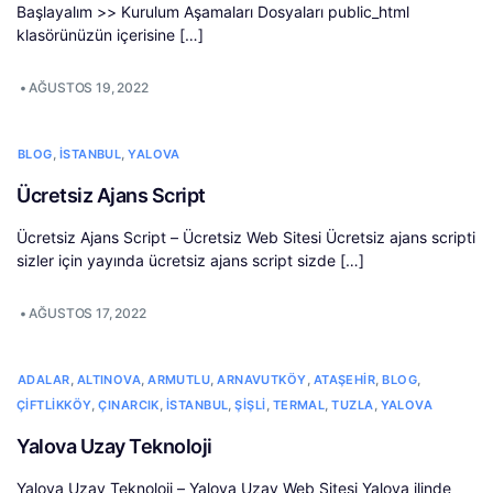
Başlayalım >> Kurulum Aşamaları Dosyaları public_html
klasörünüzün içerisine […]
•
AĞUSTOS 19, 2022
,
,
BLOG
İSTANBUL
YALOVA
Ücretsiz Ajans Script
Ücretsiz Ajans Script – Ücretsiz Web Sitesi Ücretsiz ajans scripti
sizler için yayında ücretsiz ajans script sizde […]
•
AĞUSTOS 17, 2022
,
,
,
,
,
,
ADALAR
ALTINOVA
ARMUTLU
ARNAVUTKÖY
ATAŞEHIR
BLOG
,
,
,
,
,
,
ÇIFTLIKKÖY
ÇINARCIK
İSTANBUL
ŞIŞLI
TERMAL
TUZLA
YALOVA
Yalova Uzay Teknoloji
Yalova Uzay Teknoloji – Yalova Uzay Web Sitesi Yalova ilinde