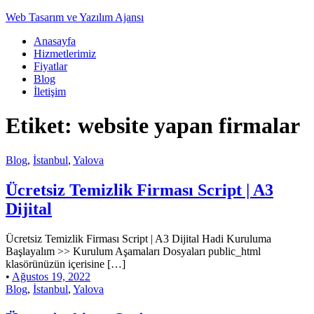
Web Tasarım ve Yazılım Ajansı
Anasayfa
Hizmetlerimiz
Fiyatlar
Blog
İletişim
Etiket:
website yapan firmalar
Blog
,
İstanbul
,
Yalova
Ücretsiz Temizlik Firması Script | A3
Dijital
Ücretsiz Temizlik Firması Script | A3 Dijital Hadi Kuruluma
Başlayalım >> Kurulum Aşamaları Dosyaları public_html
klasörünüzün içerisine […]
•
Ağustos 19, 2022
Blog
,
İstanbul
,
Yalova