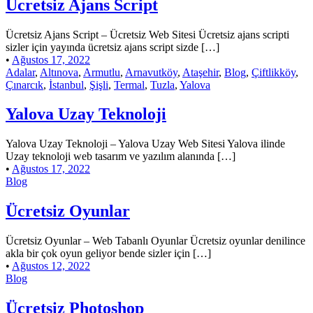
Ücretsiz Ajans Script
Ücretsiz Ajans Script – Ücretsiz Web Sitesi Ücretsiz ajans scripti
sizler için yayında ücretsiz ajans script sizde […]
•
Ağustos 17, 2022
Adalar
,
Altınova
,
Armutlu
,
Arnavutköy
,
Ataşehir
,
Blog
,
Çiftlikköy
,
Çınarcık
,
İstanbul
,
Şişli
,
Termal
,
Tuzla
,
Yalova
Yalova Uzay Teknoloji
Yalova Uzay Teknoloji – Yalova Uzay Web Sitesi Yalova ilinde
Uzay teknoloji web tasarım ve yazılım alanında […]
•
Ağustos 17, 2022
Blog
Ücretsiz Oyunlar
Ücretsiz Oyunlar – Web Tabanlı Oyunlar Ücretsiz oyunlar denilince
akla bir çok oyun geliyor bende sizler için […]
•
Ağustos 12, 2022
Blog
Ücretsiz Photoshop