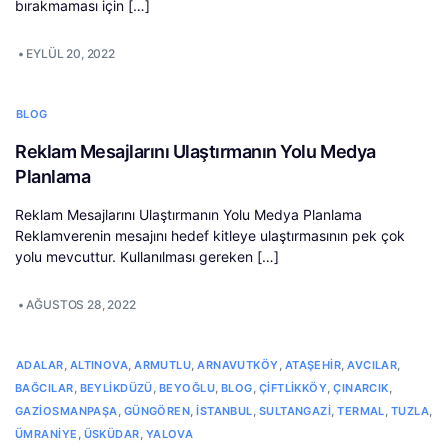
bırakmaması için […]
•
EYLÜL 20, 2022
BLOG
Reklam Mesajlarını Ulaştırmanın Yolu Medya
Planlama
Reklam Mesajlarını Ulaştırmanın Yolu Medya Planlama
Reklamverenin mesajını hedef kitleye ulaştırmasının pek çok
yolu mevcuttur. Kullanılması gereken […]
•
AĞUSTOS 28, 2022
,
,
,
,
,
,
ADALAR
ALTINOVA
ARMUTLU
ARNAVUTKÖY
ATAŞEHIR
AVCILAR
,
,
,
,
,
,
BAĞCILAR
BEYLIKDÜZÜ
BEYOĞLU
BLOG
ÇIFTLIKKÖY
ÇINARCIK
,
,
,
,
,
,
GAZIOSMANPAŞA
GÜNGÖREN
İSTANBUL
SULTANGAZI
TERMAL
TUZLA
,
,
ÜMRANIYE
ÜSKÜDAR
YALOVA