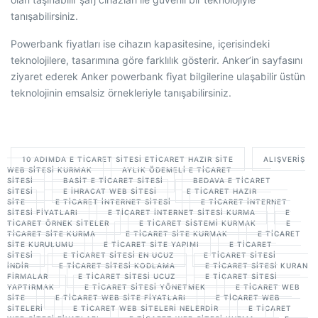
tanışabilirsiniz.
Powerbank fiyatları ise cihazın kapasitesine, içerisindeki
teknolojilere, tasarımına göre farklılık gösterir. Anker’in sayfasını
ziyaret ederek Anker powerbank fiyat bilgilerine ulaşabilir üstün
teknolojinin emsalsiz örnekleriyle tanışabilirsiniz.
10 ADIMDA E TICARET SITESI ETICARET HAZIR SITE
ALIŞVERIŞ
WEB SITESI KURMAK
AYLIK ÖDEMELI E TICARET
SITESI
BASIT E TICARET SITESI
BEDAVA E TICARET
SITESI
E IHRACAT WEB SITESI
E TICARET HAZIR
SITE
E TICARET INTERNET SITESI
E TICARET INTERNET
SITESI FIYATLARI
E TICARET INTERNET SITESI KURMA
E
TICARET ÖRNEK SITELER
E TICARET SISTEMI KURMAK
E
TICARET SITE KURMA
E TICARET SITE KURMAK
E TICARET
SITE KURULUMU
E TICARET SITE YAPIMI
E TICARET
SITESI
E TICARET SITESI EN UCUZ
E TICARET SITESI
INDIR
E TICARET SITESI KODLAMA
E TICARET SITESI KURAN
FIRMALAR
E TICARET SITESI UCUZ
E TICARET SITESI
YAPTIRMAK
E TICARET SITESI YÖNETMEK
E TICARET WEB
SITE
E TICARET WEB SITE FIYATLARI
E TICARET WEB
SITELERI
E TICARET WEB SITELERI NELERDIR
E TICARET