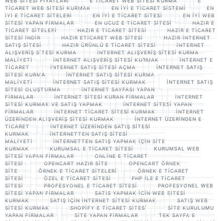
WEB SITESI FIYATLARI
E TICARET WEB SITESI KURMA
E
TICARET WEB SITESI KURMAK
EN IYI E TICARET SISTEMI
EN
IYI E TICARET SITELERI
EN IYI E TICARET SITESI
EN IYI WEB
SITESI YAPAN FIRMALAR
EN UCUZ E TICARET SITESI
HAZIR E
TICARET SITELERI
HAZIR E TICARET SITESI
HAZIR E TICARET
SITESI INDIR
HAZIR ETICARET WEB SITESI
HAZIR INTERNET
SATIŞ SITESI
HAZIR ÜRÜNLÜ E TICARET SITESI
INTERNET
ALIŞVERIŞ SITESI KURMA
INTERNET ALIŞVERIŞ SITESI KURMA
MALIYETI
INTERNET ALIŞVERIŞ SITESI KURMAK
INTERNET E
TICARET
INTERNET SATIŞ SITESI AÇMA
INTERNET SATIŞ
SITESI KURMA
INTERNET SATIŞ SITESI KURMA
MALIYETI
INTERNET SATIŞ SITESI KURMAK
INTERNET SATIŞ
SITESI OLUŞTURMA
INTERNET SAYFASI YAPAN
FIRMALAR
INTERNET SITESI KURAN FIRMALAR
INTERNET
SITESI KURMAK VE SATIŞ YAPMAK
INTERNET SITESI YAPAN
FIRMALAR
INTERNET TICARET SITESI KURMAK
INTERNET
ÜZERINDEN ALIŞVERIŞ SITESI KURMAK
INTERNET ÜZERINDEN E
TICARET
INTERNET ÜZERINDEN SATIŞ SITESI
KURMAK
INTERNETTEN SATIŞ SITESI
MALIYETI
INTERNETTEN SATIŞ YAPMAK IÇIN SITE
KURMAK
KURUMSAL E TICARET SITESI
KURUMSAL WEB
SITESI YAPAN FIRMALAR
ONLINE E TICARET
SITESI
OPENCART HAZIR SITE
OPENCART ÖRNEK
SITE
ÖRNEK E TICARET SITELERI
ÖRNEK E TICARET
SITESI
ÖZEL E TICARET SITESI
PHP ILE E TICARET
SITESI
PROFESYONEL E TICARET SITESI
PROFESYONEL WEB
SITESI YAPAN FIRMALAR
SATIS YAPMAK ICIN WEB SITESI
KURMAK
SATIŞ IÇIN INTERNET SITESI KURMAK
SATIŞ WEB
SITESI KURMAK
SHOPIFY E TICARET SITESI
SITE KURULUMU
YAPAN FIRMALAR
SITE YAPAN FIRMALAR
TEK SAYFA E