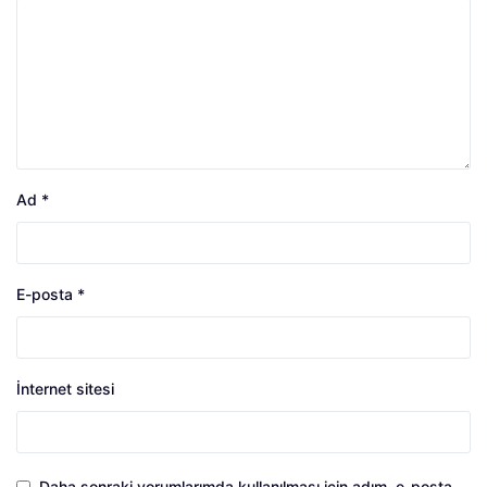
Ad
*
E-posta
*
İnternet sitesi
Daha sonraki yorumlarımda kullanılması için adım, e-posta