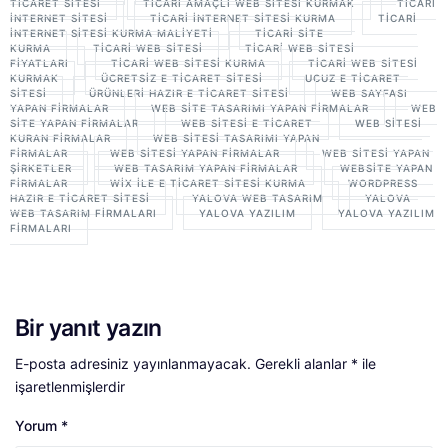
TICARET SITESI
TICARI AMAÇLI WEB SITESI KURMAK
TICARI
INTERNET SITESI
TICARI INTERNET SITESI KURMA
TICARI
INTERNET SITESI KURMA MALIYETI
TICARI SITE
KURMA
TICARI WEB SITESI
TICARI WEB SITESI
FIYATLARI
TICARI WEB SITESI KURMA
TICARI WEB SITESI
KURMAK
ÜCRETSIZ E TICARET SITESI
UCUZ E TICARET
SITESI
ÜRÜNLERI HAZIR E TICARET SITESI
WEB SAYFASI
YAPAN FIRMALAR
WEB SITE TASARIMI YAPAN FIRMALAR
WEB
SITE YAPAN FIRMALAR
WEB SITESI E TICARET
WEB SITESI
KURAN FIRMALAR
WEB SITESI TASARIMI YAPAN
FIRMALAR
WEB SITESI YAPAN FIRMALAR
WEB SITESI YAPAN
ŞIRKETLER
WEB TASARIM YAPAN FIRMALAR
WEBSITE YAPAN
FIRMALAR
WIX ILE E TICARET SITESI KURMA
WORDPRESS
HAZIR E TICARET SITESI
YALOVA WEB TASARIM
YALOVA
WEB TASARIM FIRMALARI
YALOVA YAZILIM
YALOVA YAZILIM
FIRMALARI
Bir yanıt yazın
E-posta adresiniz yayınlanmayacak.
Gerekli alanlar
*
ile
işaretlenmişlerdir
Yorum
*