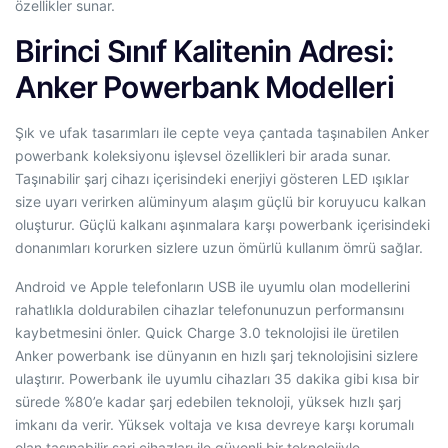
özellikler sunar.
Birinci Sınıf Kalitenin Adresi:
Anker Powerbank Modelleri
Şık ve ufak tasarımları ile cepte veya çantada taşınabilen Anker
powerbank koleksiyonu işlevsel özellikleri bir arada sunar.
Taşınabilir şarj cihazı içerisindeki enerjiyi gösteren LED ışıklar
size uyarı verirken alüminyum alaşım güçlü bir koruyucu kalkan
oluşturur. Güçlü kalkanı aşınmalara karşı powerbank içerisindeki
donanımları korurken sizlere uzun ömürlü kullanım ömrü sağlar.
Android ve Apple telefonların USB ile uyumlu olan modellerini
rahatlıkla doldurabilen cihazlar telefonunuzun performansını
kaybetmesini önler. Quick Charge 3.0 teknolojisi ile üretilen
Anker powerbank ise dünyanın en hızlı şarj teknolojisini sizlere
ulaştırır. Powerbank ile uyumlu cihazları 35 dakika gibi kısa bir
sürede %80’e kadar şarj edebilen teknoloji, yüksek hızlı şarj
imkanı da verir. Yüksek voltaja ve kısa devreye karşı korumalı
olan taşınabilir şarj cihazları ile güvenli bir teknolojiyle