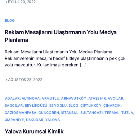
•
EYLÜL 20, 2022
BLOG
Reklam Mesajlarını Ulaştırmanın Yolu Medya
Planlama
Reklam Mesajlarını Ulaştırmanın Yolu Medya Planlama
Reklamverenin mesajını hedef kitleye ulaştırmasının pek çok
yolu mevcuttur. Kullanılması gereken […]
•
AĞUSTOS 28, 2022
,
,
,
,
,
,
ADALAR
ALTINOVA
ARMUTLU
ARNAVUTKÖY
ATAŞEHIR
AVCILAR
,
,
,
,
,
,
BAĞCILAR
BEYLIKDÜZÜ
BEYOĞLU
BLOG
ÇIFTLIKKÖY
ÇINARCIK
,
,
,
,
,
,
GAZIOSMANPAŞA
GÜNGÖREN
İSTANBUL
SULTANGAZI
TERMAL
TUZLA
,
,
ÜMRANIYE
ÜSKÜDAR
YALOVA
Yalova Kurumsal Kimlik